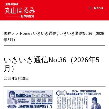
Skip
Menu
to
main
丸
content
く
山
ら
は
現在＞＞
Home
/
いきいき通信
/
いきいき通信No.36（2026
し
る
年5月）
み
を
（公
応
式）
援
いきいき通信No.36（2026年5
あ
月）
な
た
2026年5月18日
の
声
を
道
政